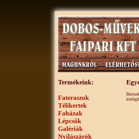
Termékeink:
Egye
Bármek
Fateraszok
kielégí
Télikertek
Faházak
Lépcsők
Galériák
Nyílászárók