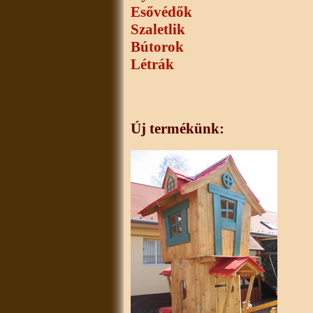
Esővédők
Szaletlik
Bútorok
Létrák
Új termékünk: