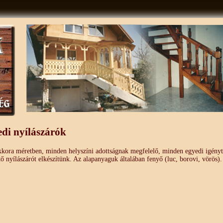
di nyílászárók
kora méretben, minden helyszíni adottságnak megfelelő, minden egyedi igényt
tő nyílászárót elkészítünk. Az alapanyaguk általában fenyő (luc, borovi, vörös).